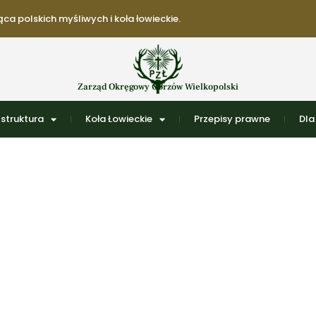
ca polskich myśliwych i koła łowieckie.
Zarząd Okręgowy Gorzów Wielkopolski
struktura
Koła Łowieckie
Przepisy prawne
Dla