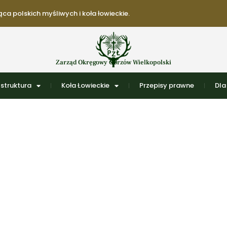
ca polskich myśliwych i koła łowieckie.
Zarząd Okręgowy Gorzów Wielkopolski
struktura
Koła Łowieckie
Przepisy prawne
Dla