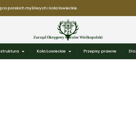
ca polskich myśliwych i koła łowieckie.
Zarząd Okręgowy Gorzów Wielkopolski
struktura
Koła Łowieckie
Przepisy prawne
Dla