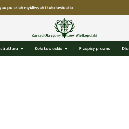
ca polskich myśliwych i koła łowieckie.
Zarząd Okręgowy Gorzów Wielkopolski
struktura
Koła Łowieckie
Przepisy prawne
Dla