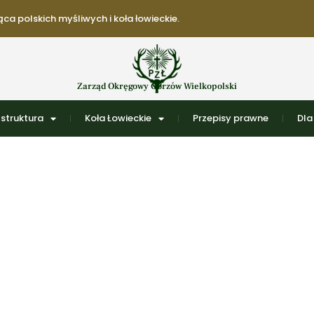
ca polskich myśliwych i koła łowieckie.
Zarząd Okręgowy Gorzów Wielkopolski
struktura
Koła Łowieckie
Przepisy prawne
Dla