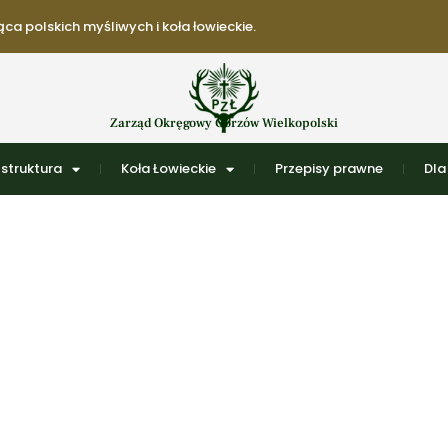
ca polskich myśliwych i koła łowieckie.
Zarząd Okręgowy Gorzów Wielkopolski
struktura
Koła Łowieckie
Przepisy prawne
Dla