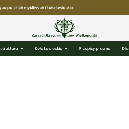
ca polskich myśliwych i koła łowieckie.
Zarząd Okręgowy Gorzów Wielkopolski
struktura
Koła Łowieckie
Przepisy prawne
Dla