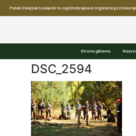
Polski Związek Łowiecki to ogólnokrajowa organizacja zrzeszają
Strona główna
Nasza 
DSC_2594