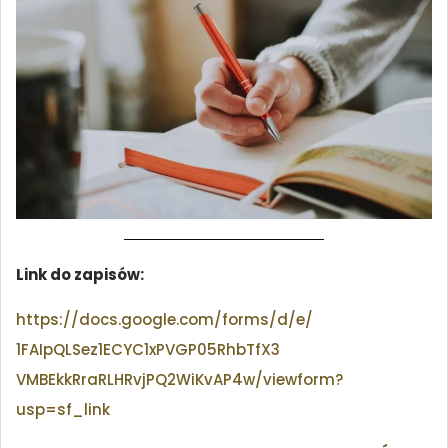
Link do zapisów:
https://docs.google.com/forms/
d/e/
1FAIpQLSez1ECYC1xPVGP05RhbTfX3
VMBEkkRraRLHRvjPQ2WiKvAP4w/
viewform?
usp=sf_link