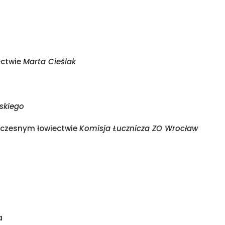
ectwie
Marta Cieślak
skiego
ółczesnym łowiectwie
Komisja Łucznicza ZO Wrocław
a