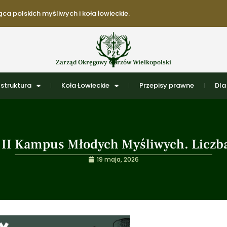
ca polskich myśliwych i koła łowieckie.
Zarząd Okręgowy Gorzów Wielkopolski
struktura
Koła Łowieckie
Przepisy prawne
Dla
na II Kampus Młodych Myśliwych. Liczb
19 maja, 2026