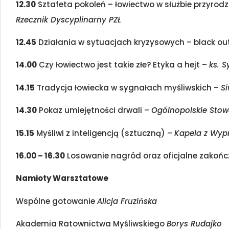
12.30
Sztafeta pokoleń – łowiectwo w służbie przyrodzi
Rzecznik Dyscyplinarny PZŁ
12.45
Działania w sytuacjach kryzysowych – black ou
14.00
Czy łowiectwo jest takie złe? Etyka a hejt –
ks. S
14.15
Tradycja łowiecka w sygnałach myśliwskich –
S
14.30
Pokaz umiejętności drwali –
Ogólnopolskie Stowa
15.15
Myśliwi z inteligencją (sztuczną) –
Kapela z Wyp
16.00 – 16.30
Losowanie nagród oraz oficjalne zakończ
Namioty Warsztatowe
Wspólne gotowanie
Alicja Fruzińska
Akademia Ratownictwa Myśliwskiego
Borys Rudajko