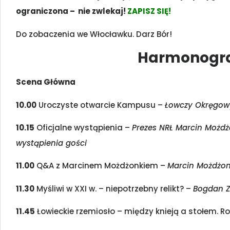
ograniczona – nie zwlekaj!
ZAPISZ SIĘ!
Do zobaczenia we Włocławku. Darz Bór!
Harmonogr
Scena Główna
10.00
Uroczyste otwarcie Kampusu –
Łowczy Okręgow
10.15
Oficjalne wystąpienia –
Prezes NRŁ Marcin Możdż
wystąpienia gości
11.00
Q&A z Marcinem Możdżonkiem –
Marcin Możdżo
11.30
Myśliwi w XXI w. – niepotrzebny relikt? –
Bogdan Z
11.45
Łowieckie rzemiosło – między knieją a stołem. Ro