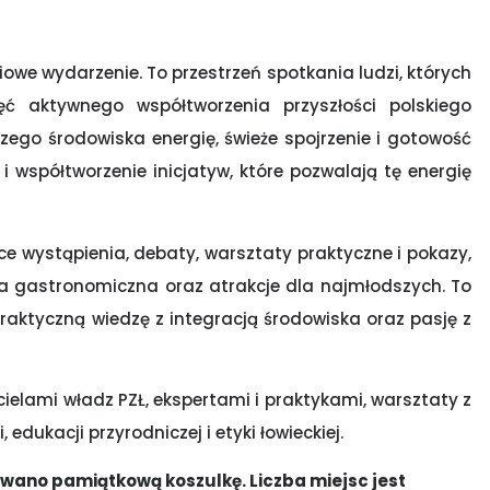
owe wydarzenie. To przestrzeń spotkania ludzi, których
ęć aktywnego współtworzenia przyszłości polskiego
zego środowiska energię, świeże spojrzenie i gotowość
i współtworzenie inicjatyw, które pozwalają tę energię
ce wystąpienia, debaty, warsztaty praktyczne i pokazy,
efa gastronomiczna oraz atrakcje dla najmłodszych. To
praktyczną wiedzę z integracją środowiska oraz pasję z
ielami władz PZŁ, ekspertami i praktykami, warsztaty z
 edukacji przyrodniczej i etyki łowieckiej.
towano pamiątkową koszulkę. Liczba miejsc jest