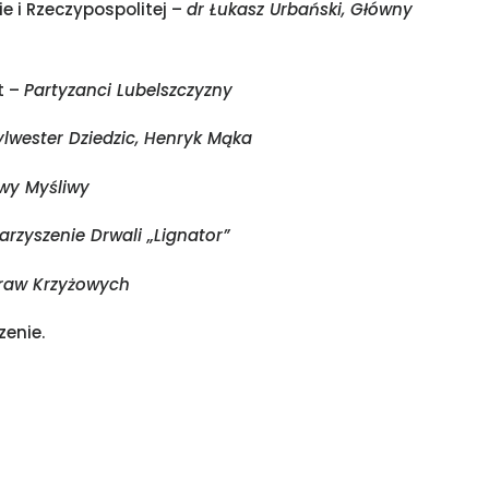
e i Rzeczypospolitej –
dr Łukasz Urbański, Główny
t –
Partyzanci Lubelszczyzny
ylwester Dziedzic, Henryk Mąka
iwy Myśliwy
rzyszenie Drwali „Lignator”
raw Krzyżowych
enie.